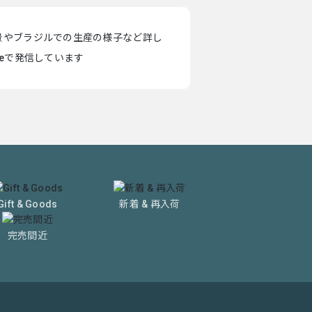
景やブラジルでの生産の様子など詳し
teで発信しています
Gift & Goods
新着 & 再入荷
完売間近