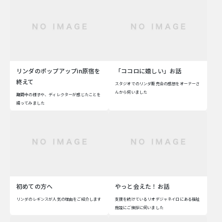
リンダのポップアップin原宿を
「ココロに嬉しい」お話
終えて
スタジオでのリンダ販売会の感想をオーナーさ
んから伺いました
期間中の様子や、ディレクターが感じたことを
綴ってみました
初めての方へ
やっと会えた！お話
リンダのレギンスが人気の理由をご紹介します
支援を続けているリオデジャネイロにある福祉
施設にご挨拶に伺いました