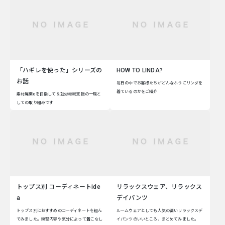
「ハギレを使った」シリーズの
HOW TO LINDA?
お話
毎日の中でお客様たちがどんなふうにリンダを
着ているのかをご紹介
素材廃棄0を目指して＆就労継続支援の一環と
しての取り組みです
トップス別 コーディネートide
リラックスウェア、リラックス
a
デイパンツ
トップス別におすすめのコーディネートを組ん
ルームウェアとしても人気の高いリラックスデ
でみました。練習内容や気分によって着こなし
イパンツのいいところ、まとめてみました。