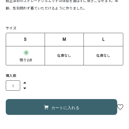
股上深めのストレートシルエットは体型を選ばずに穿きこなせます。年
齢、性別問わず着ていただけるように作りました。
サイズ
S
M
L
在庫なし
在庫なし
残り2点
購入数
カートに入れる