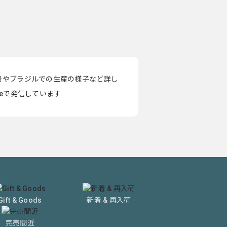
景やブラジルでの生産の様子など詳し
teで発信しています
Gift & Goods
新着 & 再入荷
完売間近