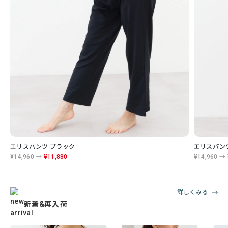
エリスパンツ ブラック
エリスパン
¥14,960 →
¥11,880
¥14,960 →
詳しくみる
新着&再入荷