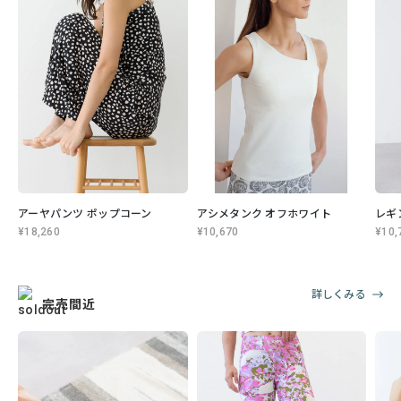
アーヤパンツ ポップコーン
アシメタンク オフホワイト
レギ
¥18,260
¥10,670
¥10,
詳しくみる
完売間近